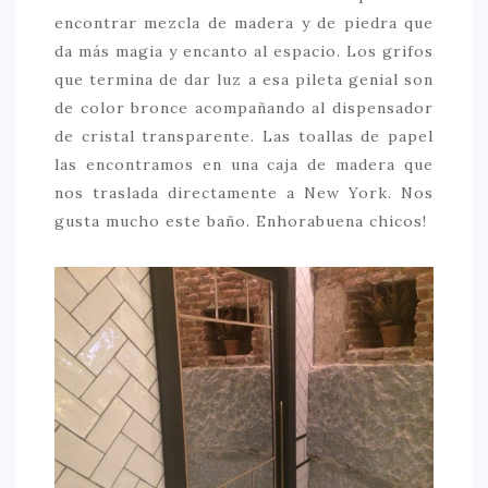
encontrar mezcla de madera y de piedra que
> 50 €
da más magia y encanto al espacio. Los grifos
NUESTROS FAVORITOS
que termina de dar luz a esa pileta genial son
de color bronce acompañando al dispensador
LIFESTYLE
de cristal transparente. Las toallas de papel
BEAUTY
las encontramos en una caja de madera que
nos traslada directamente a New York. Nos
CONOCIENDO A …
gusta mucho este baño. Enhorabuena chicos!
ESCAPADAS
EVENTOS POP UP
GOURMET
HEALTHY
SELECCIONES MESADE2
MAPA
POR SUS BAÑOS…