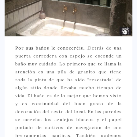
CREATIVA
DULCE
FUSIÓN
INDIA
ITALIANA
Por sus baños le conoceréis
….Detrás de una
puerta corredera con espejo se esconde un
LATINA
baño muy cuidado. Lo primero que te llama la
MEDITERRÁNEA
atención es una pila de granito que tiene
toda la pinta de que ha sido “rescatada” de
SALUDABLE
algún sitio donde llevaba mucho tiempo de
TAPAS
vida. El baño es de lo mejor que hemos visto
TRADICIONAL
y es continuidad del buen gusto de la
decoración del resto del local. En las paredes
PRECIO
se mezclan los azulejos blancos y el papel
< 25 €
pintado de motivos de navegación de con
herramientas nauticas. También podemos
25 – 50 €