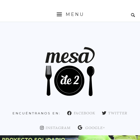
MENU
INICIO
MESADE2
RESTAURANTES
ZONAS
ESPAÑA
COMUNIDAD DE MADRID
MADRID
FACEBOOK
TWITTER
ENCUÉNTRANOS EN:
DISTRITO ARGANZUELA
DISTRITO CENTRO
INSTAGRAM
GOOGLE+
DISTRITO CHAMARTÍN