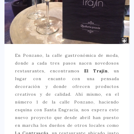
CREATIVA
DULCE
FUSIÓN
INDIA
ITALIANA
En Ponzano, la calle gastronómica de moda,
LATINA
donde a cada tres pasos nacen novedosos
MEDITERRÁNEA
restaurantes, encontramos
El Trajín
, un
SALUDABLE
lugar con encanto con una pensada
decoración y donde ofrecen productos
TAPAS
creativos y de calidad. Ahí mismo, en el
TRADICIONAL
número 1 de la calle Ponzano, haciendo
esquina con Santa Engracia, nos espera este
PRECIO
nuevo proyecto que desde abril han puesto
< 25 €
en marcha los dueños de otros locales como
25 – 50 €
La Contraseña
, un restaurante ubicado justo