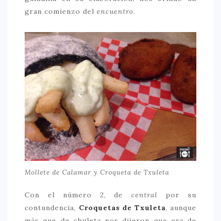
gran comienzo del
encuentro
.
Mollete de Calamar y Croqueta de Txuleta
Con el número 2, de
central
por su
contundencia,
Croquetas de Txuleta
, aunque
más que de chuleta nos dijeron que era de