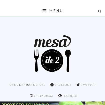
MENU
INICIO
MESADE2
RESTAURANTES
ZONAS
ESPAÑA
COMUNIDAD DE MADRID
MADRID
FACEBOOK
TWITTER
ENCUÉNTRANOS EN:
DISTRITO ARGANZUELA
DISTRITO CENTRO
INSTAGRAM
GOOGLE+
DISTRITO CHAMARTÍN