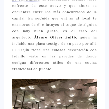
enfrente de este nuevo y que ahora se
> 50 €
encuentra entre los más concurridos de la
NUESTROS FAVORITOS
capital. En seguida que entras al local te
enamoras de él e intuyes el toque de alguien
LIFESTYLE
con muy buen gusto, es el caso del
BEAUTY
arquitecto
Álvaro Oliver Bultó
, quien ha
incluido una placa testigo de su paso por allí.
CONOCIENDO A …
El Trajín tiene una cuidada decoración con
ESCAPADAS
ladrillo visto en las paredes de donde
EVENTOS POP UP
cuelgan diferentes útiles de una cocina
tradicional de pueblo.
GOURMET
HEALTHY
SELECCIONES MESADE2
MAPA
POR SUS BAÑOS…