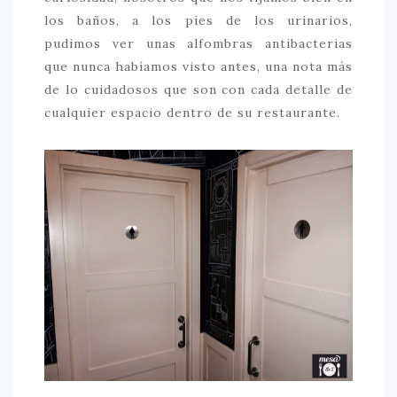
los baños, a los pies de los urinarios,
> 50 €
pudimos ver unas alfombras antibacterias
NUESTROS FAVORITOS
que nunca habíamos visto antes, una nota más
de lo cuidadosos que son con cada detalle de
LIFESTYLE
cualquier espacio dentro de su restaurante.
BEAUTY
CONOCIENDO A …
ESCAPADAS
EVENTOS POP UP
GOURMET
HEALTHY
SELECCIONES MESADE2
MAPA
POR SUS BAÑOS…