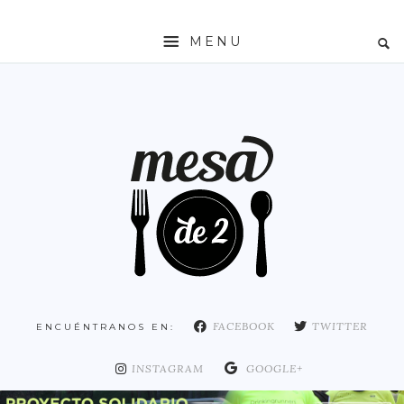
MENU
INICIO
MESADE2
RESTAURANTES
ZONAS
ESPAÑA
COMUNIDAD DE MADRID
MADRID
FACEBOOK
TWITTER
ENCUÉNTRANOS EN:
DISTRITO ARGANZUELA
DISTRITO CENTRO
INSTAGRAM
GOOGLE+
DISTRITO CHAMARTÍN