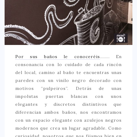
CREATIVA
DULCE
FUSIÓN
INDIA
ITALIANA
Por sus baños le conoceréis
…….. En
LATINA
consonancia con lo cuidado de cada rincón
MEDITERRÁNEA
del local, camino al baño te encuentras unas
SALUDABLE
paredes con un vinilo negro decorado con
motivos “pulpeiros”. Detrás de unas
TAPAS
impolutas puertas blancas con unos
TRADICIONAL
elegantes y discretos distintivos que
diferencian ambos baños, nos encontramos
PRECIO
con un espacio elegante con azulejos negros
< 25 €
modernos que crea un lugar agradable. Como
25 – 50 €
curiosidad, nosotros que nos fijamos bien en