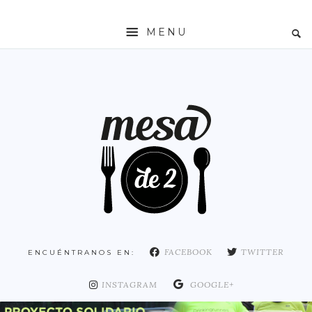
MENU
INICIO
MESADE2
RESTAURANTES
ZONAS
ESPAÑA
COMUNIDAD DE MADRID
MADRID
FACEBOOK
TWITTER
ENCUÉNTRANOS EN:
DISTRITO ARGANZUELA
DISTRITO CENTRO
INSTAGRAM
GOOGLE+
DISTRITO CHAMARTÍN