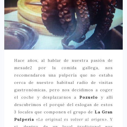
CREATIVA
DULCE
FUSIÓN
INDIA
ITALIANA
LATINA
Hace años, al hablar de nuestra pasión de
MEDITERRÁNEA
mesade2 por la comida gallega, nos
SALUDABLE
recomendaron una pulpería que no estaba
cerca de nuestro habitual radio de visitas
TAPAS
gastronómicas, pero nos decidimos a coger
TRADICIONAL
el coche y desplazarnos a
Pozuelo
y allí
descubrimos el porqué del eslogan de estos
PRECIO
3 locales que componen el grupo de
La Gran
< 25 €
Pulpería
«Lo original es volver al origen».
Y
25 – 50 €
si, dentro de un local tradicional nos