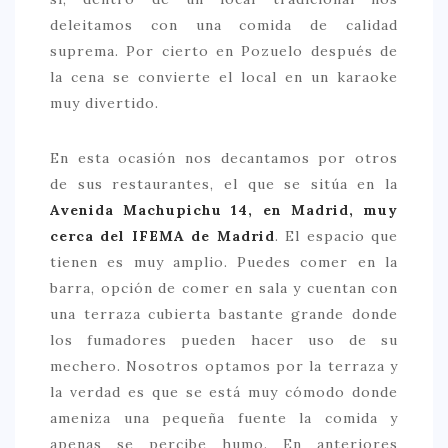
deleitamos con una comida de calidad
> 50 €
suprema. Por cierto en Pozuelo después de
NUESTROS FAVORITOS
la cena se convierte el local en un karaoke
muy divertido.
LIFESTYLE
BEAUTY
En esta ocasión nos decantamos por otros
CONOCIENDO A …
de sus restaurantes, el que se sitúa en la
Avenida Machupichu 14, en Madrid, muy
ESCAPADAS
cerca del IFEMA de Madrid
. El espacio que
EVENTOS POP UP
tienen es muy amplio. Puedes comer en la
barra, opción de comer en sala y cuentan con
GOURMET
una terraza cubierta bastante grande donde
HEALTHY
los fumadores pueden hacer uso de su
SELECCIONES MESADE2
mechero. Nosotros optamos por la terraza y
la verdad es que se está muy cómodo donde
MAPA
ameniza una pequeña fuente la comida y
apenas se percibe humo. En anteriores
POR SUS BAÑOS…