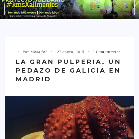
DISTRITO CHAMBERÍ
DISTRITO HORTALEZA
DISTRITO LATINA
DISTRITO MONCLÓA ARAVACA
Por Mesade2
27 enero, 2015
2 Comentarios
DISTRITO RETIRO
LA GRAN PULPERIA. UN
DISTRITO SALAMANCA
PEDAZO DE GALICIA EN
DISTRITO TETUÁN
MADRID
OTROS
TIPO DE COMIDA
AMERICANA
ASIÁTICA
CARNES