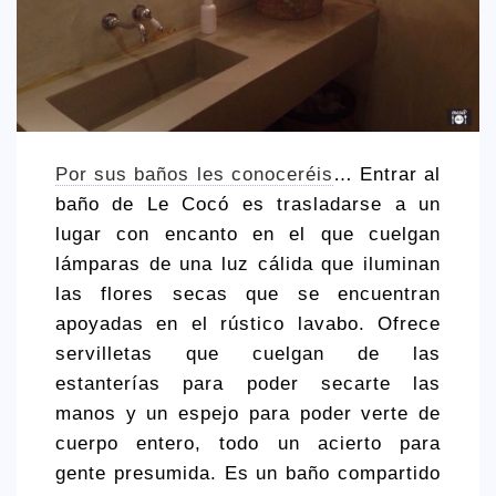
CREATIVA
DULCE
FUSIÓN
INDIA
ITALIANA
Por sus baños les conoceréis
… Entrar al
baño de Le Cocó es trasladarse a un
LATINA
lugar con encanto en el que cuelgan
MEDITERRÁNEA
lámparas de una luz cálida que iluminan
SALUDABLE
las flores secas que se encuentran
apoyadas en el rústico lavabo. Ofrece
TAPAS
servilletas que cuelgan de las
TRADICIONAL
estanterías para poder secarte las
PRECIO
manos y un espejo para poder verte de
cuerpo entero, todo un acierto para
< 25 €
gente presumida. Es un baño compartido
25 – 50 €