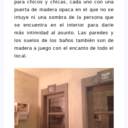
para chicos y chicas, cada uno con una
> 50 €
puerta de madera opaca en el que no se
intuye ni una sombra de la persona que
NUESTROS FAVORITOS
se encuentra en el interior para darle
LIFESTYLE
más intimidad al asunto. Las paredes y
los suelos de los baños también son de
BEAUTY
madera a juego con el encanto de todo el
CONOCIENDO A …
local.
ESCAPADAS
EVENTOS POP UP
GOURMET
HEALTHY
SELECCIONES MESADE2
MAPA
POR SUS BAÑOS…