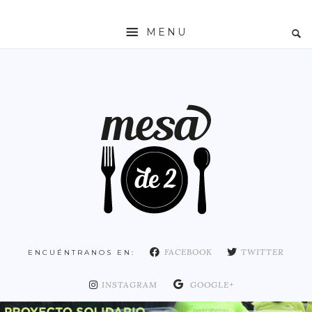
MENU
INICIO
MESADE2
RESTAURANTES
ZONAS
ESPAÑA
COMUNIDAD DE MADRID
MADRID
FACEBOOK
TWITTER
ENCUÉNTRANOS EN:
DISTRITO ARGANZUELA
DISTRITO CENTRO
INSTAGRAM
GOOGLE+
DISTRITO CHAMARTÍN