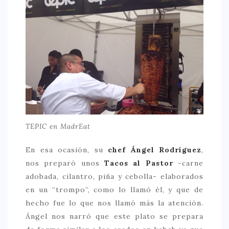
> 50 €
NUESTROS FAVORITOS
LIFESTYLE
BEAUTY
CONOCIENDO A …
ESCAPADAS
TEPIC en MadrEat
EVENTOS POP UP
GOURMET
En esa ocasión, su
chef Ángel Rodríguez
,
nos preparó unos
Tacos al Pastor
-carne
HEALTHY
adobada, cilantro, piña y cebolla- elaborados
SELECCIONES MESADE2
en un “trompo”, como lo llamó él, y que de
hecho fue lo que nos llamó más la atención.
MAPA
Ángel nos narró que este plato se prepara
POR SUS BAÑOS…