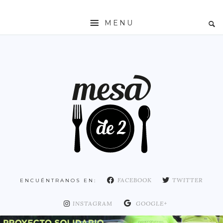
MENU
INICIO
MESADE2
RESTAURANTES
ZONAS
ESPAÑA
COMUNIDAD DE MADRID
MADRID
FACEBOOK
TWITTER
ENCUÉNTRANOS EN:
DISTRITO ARGANZUELA
DISTRITO CENTRO
INSTAGRAM
GOOGLE+
DISTRITO CHAMARTÍN