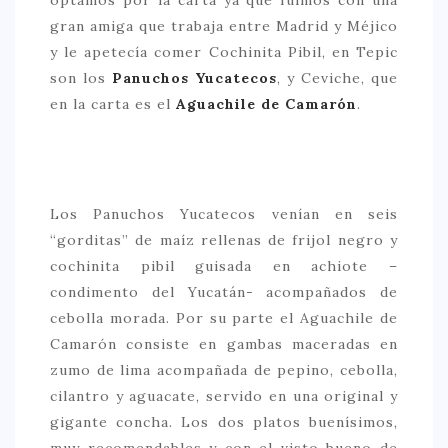
gran amiga que trabaja entre Madrid y Méjico
y le apetecía comer Cochinita Pibil, en Tepic
son los
Panuchos Yucatecos
, y Ceviche, que
en la carta es el
Aguachile de Camarón
.
Los Panuchos Yucatecos venían en seis
“gorditas” de maíz rellenas de frijol negro y
cochinita pibil guisada en achiote –
condimento del Yucatán- acompañados de
cebolla morada. Por su parte el Aguachile de
Camarón consiste en gambas maceradas en
zumo de lima acompañada de pepino, cebolla,
cilantro y aguacate, servido en una original y
gigante concha. Los dos platos buenísimos,
muy recomendables y con el visto bueno de