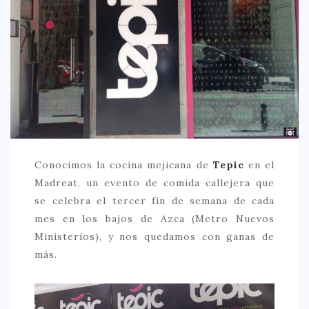
CREATIVA
DULCE
FUSIÓN
INDIA
ITALIANA
LATINA
MEDITERRÁNEA
Conocimos la cocina mejicana de
Tepic
en el
SALUDABLE
Madreat, un evento de comida callejera que
se celebra el tercer fin de semana de cada
TAPAS
mes en los bajos de Azca (Metro Nuevos
TRADICIONAL
Ministerios), y nos quedamos con ganas de
más.
PRECIO
< 25 €
25 – 50 €