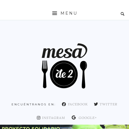
MENU
INICIO
MESADE2
RESTAURANTES
ZONAS
ESPAÑA
COMUNIDAD DE MADRID
MADRID
FACEBOOK
TWITTER
ENCUÉNTRANOS EN:
DISTRITO ARGANZUELA
DISTRITO CENTRO
INSTAGRAM
GOOGLE+
DISTRITO CHAMARTÍN