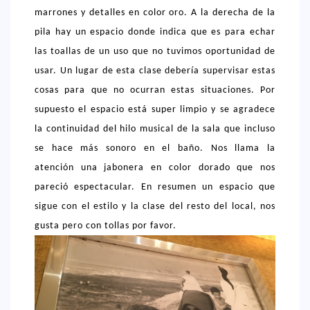
marrones y detalles en color oro. A la derecha de la
> 50 €
pila hay un espacio donde indica que es para echar
NUESTROS FAVORITOS
las toallas de un uso que no tuvimos oportunidad de
usar. Un lugar de esta clase debería supervisar estas
LIFESTYLE
cosas para que no ocurran estas situaciones. Por
BEAUTY
supuesto el espacio está super limpio y se agradece
CONOCIENDO A …
la continuidad del hilo musical de la sala que incluso
se hace más sonoro en el baño. Nos llama la
ESCAPADAS
atención una jabonera en color dorado que nos
EVENTOS POP UP
pareció espectacular. En resumen un espacio que
GOURMET
sigue con el estilo y la clase del resto del local, nos
HEALTHY
gusta pero con tollas por favor.
SELECCIONES MESADE2
MAPA
POR SUS BAÑOS…