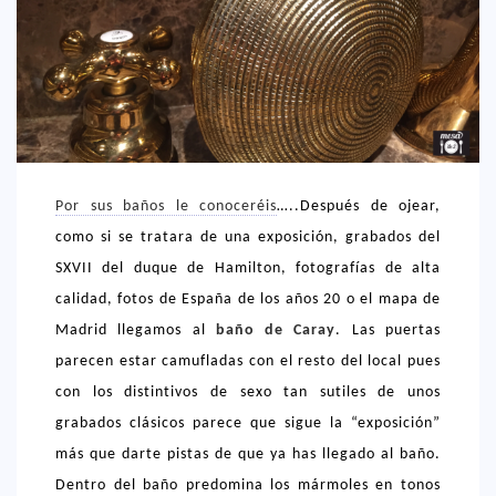
CREATIVA
DULCE
FUSIÓN
INDIA
ITALIANA
Por sus baños le conoceréis
…..Después de ojear,
LATINA
como si se tratara de una exposición, grabados del
MEDITERRÁNEA
SXVII del duque de Hamilton, fotografías de alta
SALUDABLE
calidad, fotos de España de los años 20 o el mapa de
TAPAS
Madrid llegamos al
baño de Caray
. Las puertas
parecen estar camufladas con el resto del local pues
TRADICIONAL
con los distintivos de sexo tan sutiles de unos
PRECIO
grabados clásicos parece que sigue la “exposición”
< 25 €
más que darte pistas de que ya has llegado al baño.
Dentro del baño predomina los mármoles en tonos
25 – 50 €