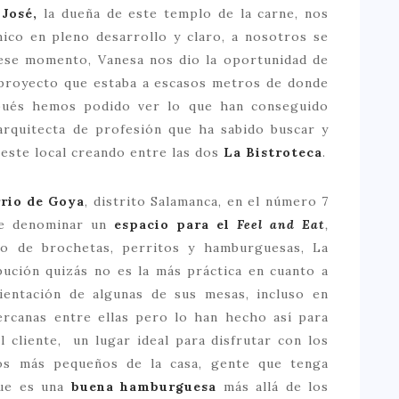
 José,
la dueña de este templo de la carne, nos
ico en pleno desarrollo y claro, a nosotros se
 ese momento, Vanesa nos dio la oportunidad de
e proyecto que estaba a escasos metros de donde
pués hemos podido ver lo que han conseguido
 arquitecta de profesión que ha sabido buscar y
 este local creando entre las dos
La Bistroteca
.
rio de Goya
, distrito Salamanca, en el número 7
ede denominar un
espacio para el
Feel and Eat
,
o de brochetas, perritos y hamburguesas, La
bución quizás no es la más práctica en cuanto a
entación de algunas de sus mesas, incluso en
ercanas entre ellas pero lo han hecho así para
 cliente, un lugar ideal para disfrutar con los
los más pequeños de la casa, gente que tenga
que es una
buena hamburguesa
más allá de los