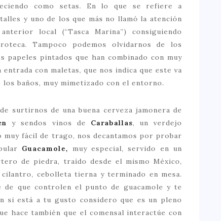
reciendo como setas. En lo que se refiere a
etalles y uno de los que más no llamó la atención
anterior local (“Tasca Marina”) consiguiendo
stroteca. Tampoco podemos olvidarnos de los
los papeles pintados que han combinado con muy
 entrada con maletas, que nos indica que este va
e los baños, muy mimetizado con el entorno.
de surtirnos de una buena cerveza jamonera de
en
y sendos vinos de
Caraballas
, un verdejo
o muy fácil de trago, nos decantamos por probar
pular
Guacamole,
muy especial, servido en un
tero de piedra, traído desde el mismo México,
 cilantro, cebolleta tierna y terminado en mesa.
le de que controlen el punto de guacamole y te
n si está a tu gusto considero que es un pleno
que hace también que el comensal interactúe con