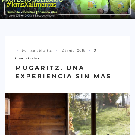
DISTRITO CHAMBERÍ
DISTRITO HORTALEZA
DISTRITO LATINA
DISTRITO MONCLÓA ARAVACA
Por Iván Martín
2 junio, 2016
0
DISTRITO RETIRO
Comentarios
DISTRITO SALAMANCA
MUGARITZ. UNA
DISTRITO TETUÁN
EXPERIENCIA SIN MAS
OTROS
TIPO DE COMIDA
AMERICANA
ASIÁTICA
CARNES