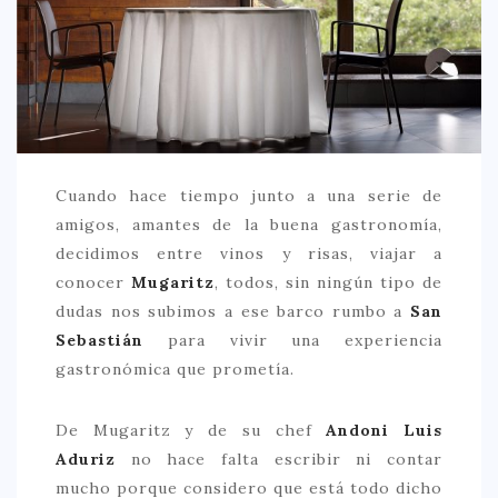
CREATIVA
DULCE
FUSIÓN
INDIA
ITALIANA
Cuando hace tiempo junto a una serie de
LATINA
amigos, amantes de la buena gastronomía,
MEDITERRÁNEA
decidimos entre vinos y risas, viajar a
conocer
Mugaritz
, todos, sin ningún tipo de
SALUDABLE
dudas nos subimos a ese barco rumbo a
San
TAPAS
Sebastián
para vivir una experiencia
gastronómica que prometía.
TRADICIONAL
PRECIO
De Mugaritz y de su chef
Andoni Luis
< 25 €
Aduriz
no hace falta escribir ni contar
mucho porque considero que está todo dicho
25 – 50 €