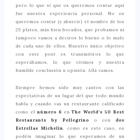
pero lo que sí que os queremos contar aquí
> 50 €
fue nuestra experiencia personal. No os
NUESTROS FAVORITOS
queremos contar (y aburrir) el nombre de los
25 platos, más bien bocados, que probamos ni
LIFESTYLE
tampoco vamos a deciros lo bueno o lo malo
BEAUTY
de cada uno de ellos. Nuestro único objetivo
con este post es transmitiros lo que
CONOCIENDO A …
esperábamos, lo que vivimos y nuestra
ESCAPADAS
humilde conclusión u opinión. Allá vamos.
EVENTOS POP UP
Siempre hemos sido muy cautos con las
GOURMET
expectativas de un lugar del que todo mundo
HEALTHY
habla y cuando vas un restaurante calificado
como el
número 6
en
The World’s 50 Best
SELECCIONES MESADE2
Restaurants by Pellegrino
o con
dos
MAPA
Estrellas Michelín
, como es este caso, os
podéis imaginar lo que esperamos de un
POR SUS BAÑOS…