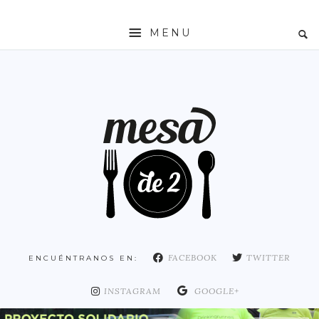
MENU
INICIO
MESADE2
RESTAURANTES
ZONAS
ESPAÑA
COMUNIDAD DE MADRID
MADRID
FACEBOOK
TWITTER
ENCUÉNTRANOS EN:
DISTRITO ARGANZUELA
DISTRITO CENTRO
INSTAGRAM
GOOGLE+
DISTRITO CHAMARTÍN