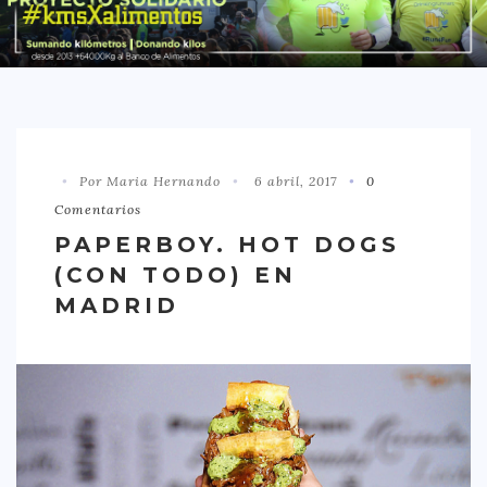
DISTRITO CHAMBERÍ
DISTRITO HORTALEZA
DISTRITO LATINA
DISTRITO MONCLÓA ARAVACA
Por Maria Hernando
6 abril, 2017
0
DISTRITO RETIRO
Comentarios
DISTRITO SALAMANCA
PAPERBOY. HOT DOGS
DISTRITO TETUÁN
(CON TODO) EN
OTROS
MADRID
TIPO DE COMIDA
AMERICANA
ASIÁTICA
CARNES