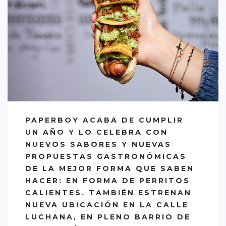
CREATIVA
DULCE
FUSIÓN
INDIA
ITALIANA
LATINA
MEDITERRÁNEA
PAPERBOY ACABA DE CUMPLIR
UN AÑO Y LO CELEBRA CON
SALUDABLE
NUEVOS SABORES Y NUEVAS
TAPAS
PROPUESTAS GASTRONÓMICAS
DE LA MEJOR FORMA QUE SABEN
TRADICIONAL
HACER: EN FORMA DE PERRITOS
PRECIO
CALIENTES. TAMBIÉN ESTRENAN
NUEVA UBICACIÓN EN LA CALLE
< 25 €
LUCHANA, EN PLENO BARRIO DE
25 – 50 €