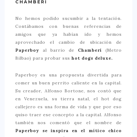
CHAMBERÍ
> 50 €
No hemos podido sucumbir a la tentación.
NUESTROS FAVORITOS
Contábamos con buenas referencias de
LIFESTYLE
amigos que ya habían ido y hemos
aprovechado el cambio de ubicación de
BEAUTY
Paperboy
al barrio de
Chamberí
(Metro
CONOCIENDO A …
Bilbao) para probar sus
hot dogs deluxe.
ESCAPADAS
Paperboy es una propuesta divertida para
EVENTOS POP UP
comer un buen perrito caliente en la capital.
GOURMET
Su creador, Alfonso Bortone, nos contó que
en Venezuela, su tierra natal, el hot dog
HEALTHY
callejero es una forma de vida y que por eso
SELECCIONES MESADE2
quiso traer ese concepto a la capital. Alfonso
también nos comentó que el nombre de
MAPA
Paperboy se inspira en el mítico chico
POR SUS BAÑOS…