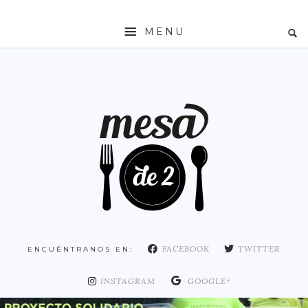
MENU
INICIO
MESADE2
RESTAURANTES
ZONAS
ESPAÑA
COMUNIDAD DE MADRID
MADRID
FACEBOOK
TWITTER
ENCUÉNTRANOS EN:
DISTRITO ARGANZUELA
DISTRITO CENTRO
INSTAGRAM
GOOGLE+
DISTRITO CHAMARTÍN