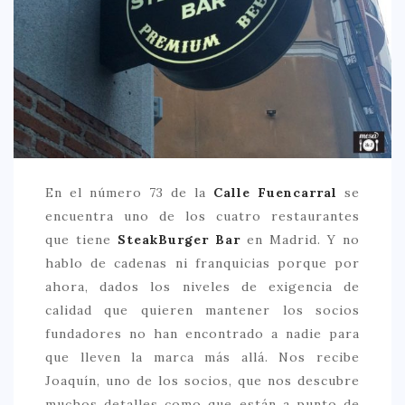
CREATIVA
DULCE
FUSIÓN
INDIA
ITALIANA
LATINA
En el número 73 de la
Calle Fuencarral
se
MEDITERRÁNEA
encuentra uno de los cuatro restaurantes
SALUDABLE
que tiene
SteakBurger Bar
en Madrid. Y no
hablo de cadenas ni franquicias porque por
TAPAS
ahora, dados los niveles de exigencia de
TRADICIONAL
calidad que quieren mantener los socios
fundadores no han encontrado a nadie para
PRECIO
que lleven la marca más allá. Nos recibe
< 25 €
Joaquín, uno de los socios, que nos descubre
25 – 50 €
muchos detalles como que están a punto de