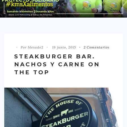
DISTRITO CHAMBERÍ
DISTRITO HORTALEZA
DISTRITO LATINA
DISTRITO MONCLÓA ARAVACA
Por Mesade2
19 junio, 2015
2 Comentarios
DISTRITO RETIRO
STEAKBURGER BAR.
DISTRITO SALAMANCA
NACHOS Y CARNE ON
DISTRITO TETUÁN
THE TOP
OTROS
TIPO DE COMIDA
AMERICANA
ASIÁTICA
CARNES