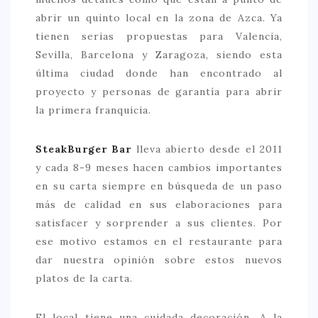
abrir un quinto local en la zona de Azca. Ya
> 50 €
tienen serias propuestas para Valencia,
NUESTROS FAVORITOS
Sevilla, Barcelona y Zaragoza, siendo esta
última ciudad donde han encontrado al
LIFESTYLE
proyecto y personas de garantía para abrir
BEAUTY
la primera franquicia.
CONOCIENDO A …
SteakBurger Bar
lleva abierto desde el 2011
ESCAPADAS
y cada 8-9 meses hacen cambios importantes
EVENTOS POP UP
en su carta siempre en búsqueda de un paso
más de calidad en sus elaboraciones para
GOURMET
satisfacer y sorprender a sus clientes. Por
HEALTHY
ese motivo estamos en el restaurante para
SELECCIONES MESADE2
dar nuestra opinión sobre estos nuevos
platos de la carta.
MAPA
POR SUS BAÑOS…
El local tiene una cuidada decoración. A la