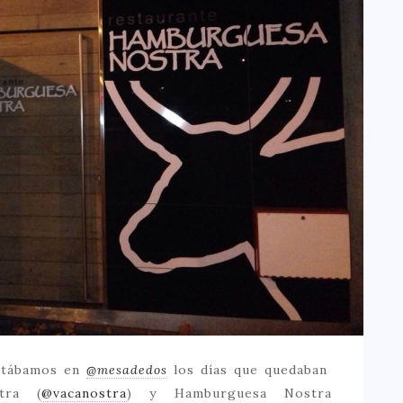
ontábamos en
@mesadedos
los días que quedaban
tra (
@vacanostra
) y Hamburguesa Nostra