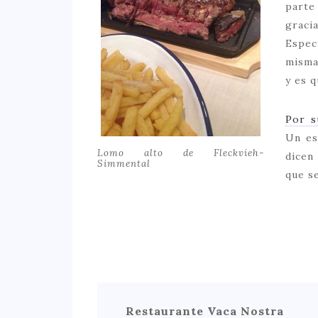
parte
graci
Espec
misma
y es 
Por s
Un es
Lomo alto de Fleckvieh-
dicen
Simmental
que se
Restaurante Vaca Nostra