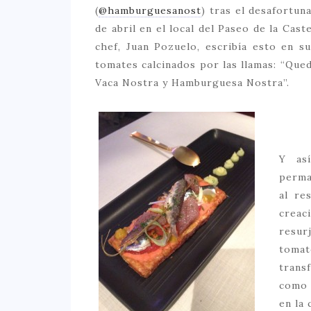
(
@hamburguesanost
) tras el desafortu
de abril en el local del Paseo de la Cast
chef, Juan Pozuelo, escribía esto en su
tomates calcinados por las llamas: “Que
Vaca Nostra y Hamburguesa Nostra”.
Y as
perma
al re
creac
resu
tomat
trans
como 
en la 