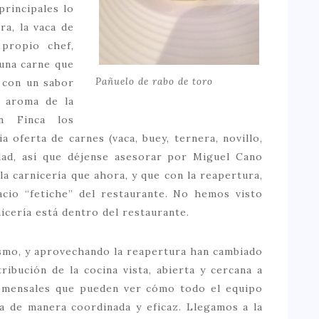
principales lo
a, la vaca de
 propio chef,
 una carne que
Pañuelo de rabo de toro
o con un sabor
l aroma de la
n Finca los
ia oferta de carnes (vaca, buey, ternera, novillo,
dad, así que déjense asesorar por Miguel Cano
la carnicería que ahora, y que con la reapertura,
acio “fetiche” del restaurante. No hemos visto
nicería está dentro del restaurante.
smo, y aprovechando la reapertura han cambiado
tribución de la cocina vista, abierta y cercana a
omensales que pueden ver cómo todo el equipo
ja de manera coordinada y eficaz. Llegamos a la