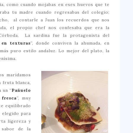
cia, como cuando mojabas en eses huevos que te
raba tu madre cuando regresabas del colegio;
cho, al contarle a Juan los recuerdos que nos
ada, el propio chef nos confesaba que era la
Córboda. La sardina fue la protagonista del
 en texturas
”, donde conviven la ahumada, en
más puro estilo andaluz. Lo mejor del plato, la
enísima.
los maridamos
 fruta blanca,
 un “
Pañuelo
 fresca
”, muy
te equilibrado
n elegido para
rta ligereza y
 sabor de la