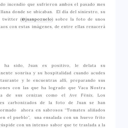
nado incendio que sufrieron ambos el pasado mes
ellana donde se ubicaban. El día del siniestro, su
 twitter (
@juanpozuelo
) sobre la foto de unos
daos con estas imágenes, de entre ellas renacerá
í ha sido, Juan es positivo, le delata su
nente sonrisa y su hospitalidad cuando acudes
staurante y le encuentras allí, preparando sus
iones con las que ha logrado que Vaca Nostra
rja de sus cenizas como el Ave Fénix. Los
es carbonizados de la foto de Juan se han
formado ahora en sabrosos “Tomates aliñados
en el pueblo”, una ensalada con un huevo frito
cúspide con un intenso sabor que te traslada a la