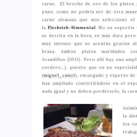
carne. El broche de oro de los platos 
puso, como no podría ser de otra maner
carne alemana que nos seleccionó el
la
Fleckvieh-Simmental
. No os esperéis
se derrita en la boca, es más dura per
muy intenso que se acentúa gracias a
brasa. Ambos platos maridados co
Arandillos (2011). Pero allí hay una ampl
cordero…), puesto que es su especiali
(
miguel_cano1
), encargado y experto de 
han ampliado convirtiéndose en el esp
nada igual y no deben perdérselo, la car
Asimi
la dis
los c
traba