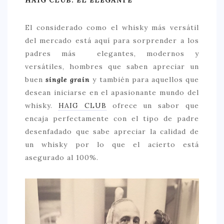
> 50 €
El considerado como el whisky más versátil
NUESTROS FAVORITOS
del mercado está aquí para sorprender a los
LIFESTYLE
padres más elegantes, modernos y
versátiles, hombres que saben apreciar un
BEAUTY
buen
single grain
y también para aquellos que
CONOCIENDO A …
desean iniciarse en el apasionante mundo del
whisky.
HAIG CLUB
ofrece un sabor que
ESCAPADAS
encaja perfectamente con el tipo de padre
EVENTOS POP UP
desenfadado que sabe apreciar la calidad de
un whisky por lo que el acierto está
GOURMET
asegurado al 100%.
HEALTHY
SELECCIONES MESADE2
MAPA
POR SUS BAÑOS…