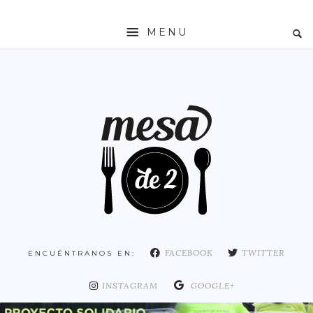
MENU
INICIO
MESADE2
RESTAURANTES
ZONAS
ESPAÑA
COMUNIDAD DE MADRID
MADRID
FACEBOOK
TWITTER
ENCUÉNTRANOS EN:
DISTRITO ARGANZUELA
DISTRITO CENTRO
INSTAGRAM
GOOGLE+
DISTRITO CHAMARTÍN