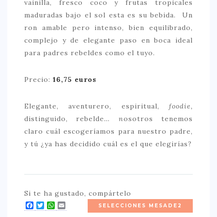
vainilla, fresco coco y frutas tropicales
maduradas bajo el sol esta es su bebida. Un
ron amable pero intenso, bien equilibrado,
complejo y de elegante paso en boca ideal
para padres rebeldes como el tuyo.
Precio:
16,75 euros
Elegante, aventurero, espiritual,
foodie,
distinguido, rebelde
… n
osotros tenemos
claro cuál escogeríamos para nuestro padre,
y tú ¿ya has decidido cuál es el que elegirías?
Si te ha gustado, compártelo
Facebook
Twitter
WhatsApp
Email
SELECCIONES MESADE2