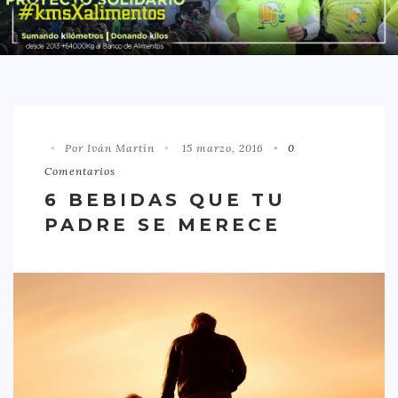
DISTRITO CHAMBERÍ
DISTRITO HORTALEZA
DISTRITO LATINA
DISTRITO MONCLÓA ARAVACA
Por Iván Martín
15 marzo, 2016
0
DISTRITO RETIRO
Comentarios
DISTRITO SALAMANCA
6 BEBIDAS QUE TU
DISTRITO TETUÁN
PADRE SE MERECE
OTROS
TIPO DE COMIDA
AMERICANA
ASIÁTICA
CARNES