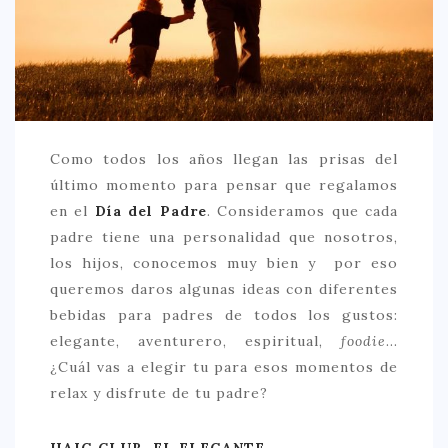
CREATIVA
DULCE
FUSIÓN
INDIA
ITALIANA
Como todos los años llegan las prisas del
último momento para pensar que regalamos
LATINA
en el
Día del Padre
. Consideramos que cada
MEDITERRÁNEA
padre tiene una personalidad que nosotros,
SALUDABLE
los hijos, conocemos muy bien y por eso
queremos daros algunas ideas con diferentes
TAPAS
bebidas para padres de todos los gustos:
TRADICIONAL
elegante, aventurero, espiritual,
foodie
…
¿Cuál vas a elegir tu para esos momentos de
PRECIO
relax y disfrute de tu padre?
< 25 €
25 – 50 €
HAIG CLUB. EL ELEGANTE